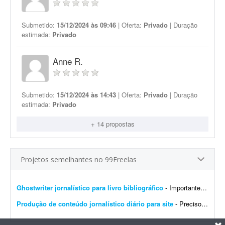
Submetido:
15/12/2024 às 09:46
| Oferta:
Privado
| Duração
estimada:
Privado
Anne R.
Submetido:
15/12/2024 às 14:43
| Oferta:
Privado
| Duração
estimada:
Privado
+ 14 propostas
Projetos semelhantes no 99Freelas
Ghostwriter jornalístico para livro bibliográfico
- Importante! Serão aceitas apenas propostas de profissionais com formação acadêmica em Jornalismo e registro profissional ativo (DRT ou MTB). É obrigatório...
Produção de conteúdo jornalístico diário para site
- Preciso de jornalista para produção de conteúdo diário: - Reportagens exclusivas; - Reportagens investigativas; - Artigos de opinião. O site é exclusivo ...