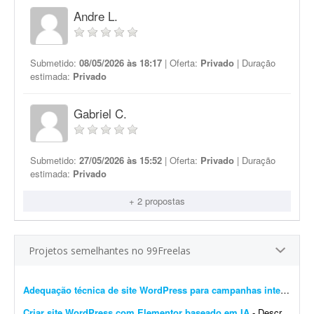
Andre L.
Submetido:
08/05/2026 às 18:17
| Oferta:
Privado
| Duração
estimada:
Privado
Gabriel C.
Submetido:
27/05/2026 às 15:52
| Oferta:
Privado
| Duração
estimada:
Privado
+ 2 propostas
Projetos semelhantes no 99Freelas
Adequação técnica de site WordPress para campanhas internacionais
Criar site WordPress com Elementor baseado em IA
- Descrição do Projeto: Candidate-se se você tem experiência comprovada com essa demanda. Envie junto à proposta sites que fez com Elementor, incluindo wireframes/ar...