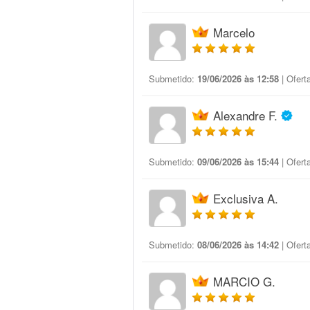
Marcelo
Submetido:
19/06/2026 às 12:58
| Ofert
Alexandre F.
Submetido:
09/06/2026 às 15:44
| Ofert
Exclusiva A.
Submetido:
08/06/2026 às 14:42
| Ofert
MARCIO G.