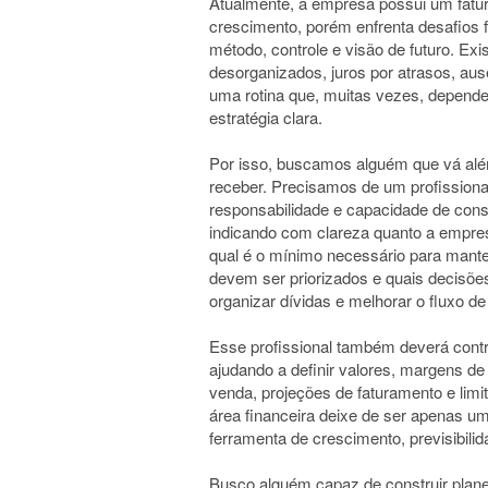
Atualmente, a empresa possui um fatur
crescimento, porém enfrenta desafios 
método, controle e visão de futuro. Ex
desorganizados, juros por atrasos, aus
uma rotina que, muitas vezes, depend
estratégia clara.
Por isso, buscamos alguém que vá além
receber. Precisamos de um profissional
responsabilidade e capacidade de const
indicando com clareza quanto a empre
qual é o mínimo necessário para mant
devem ser priorizados e quais decisõe
organizar dívidas e melhorar o fluxo de
Esse profissional também deverá contri
ajudando a definir valores, margens d
venda, projeções de faturamento e limi
área financeira deixe de ser apenas 
ferramenta de crescimento, previsibili
Busco alguém capaz de construir plane