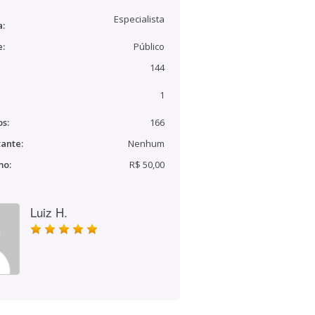
Especialista
a:
e:
Público
144
1
s:
166
ante:
Nenhum
mo:
R$ 50,00
Luiz H.