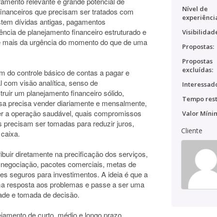
amento relevante e grande potencial de
Nível de
financeiros que precisam ser tratados com
experiênci
istem dívidas antigas, pagamentos
ência de planejamento financeiro estruturado e
Visibilidad
e mais da urgência do momento do que de uma
Propostas:
Propostas
excluídas:
 do controle básico de contas a pagar e
 com visão analítica, senso de
Interessado
ruir um planejamento financeiro sólido,
Tempo rest
sa precisa vender diariamente e mensalmente,
er a operação saudável, quais compromissos
Valor Míni
s precisam ser tomadas para reduzir juros,
Cliente
 caixa.
buir diretamente na precificação dos serviços,
e negociação, pacotes comerciais, metas de
tes seguros para investimentos. A ideia é que a
uma resposta aos problemas e passe a ser uma
dade e tomada de decisão.
jamento de curto, médio e longo prazo,