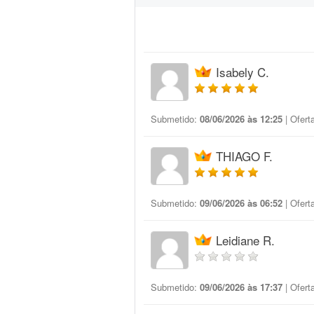
Isabely C.
Submetido:
08/06/2026 às 12:25
| Ofert
THIAGO F.
Submetido:
09/06/2026 às 06:52
| Ofert
Leidiane R.
Submetido:
09/06/2026 às 17:37
| Ofert