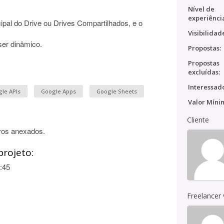
Nível de
experiênci
cipal do Drive ou Drives Compartilhados, e o
Visibilidad
ser dinâmico.
Propostas:
Propostas
excluídas:
Interessado
le APIs
Google Apps
Google Sheets
Valor Míni
Cliente
vos anexados.
projeto:
:45
Freelancer