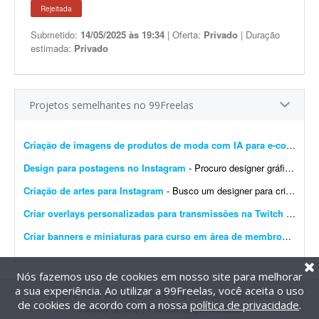
Rejeitada
Submetido:
14/05/2025 às 19:34
| Oferta:
Privado
| Duração
estimada:
Privado
Projetos semelhantes no 99Freelas
Criação de imagens de produtos de moda com IA para e-commerce
Design para postagens no Instagram
- Procuro designer gráfico para me ajudar nas postagens do meu Instagram profissional. Algumas já foram feitas por mim, mas precisam ser melhoradas. Algumas pretendo manter como est&ati...
Criação de artes para Instagram
- Busco um designer para criação de artes para o Instagram. O designer receberá um calendário editorial já pronto, com direcionamento de headlines, subheadlines e ...
Criar overlays personalizadas para transmissões na Twitch
- Procuro um designer gráfico talentoso para criar um conjunto completo de overlays personalizadas para minhas transmissões na Twitch. O objetivo é aprimorar a experiência ...
Criar banners e miniaturas para curso em área de membros
- Preci
Nós fazemos uso de cookies em nosso site para melhorar
a sua experiência. Ao utilizar a 99Freelas, você aceita o uso
@2014-2026 99Freelas. Todos os direitos reservados.
de cookies de acordo com a nossa
política de privacidade
.
Termos de uso
|
Política de privacidade