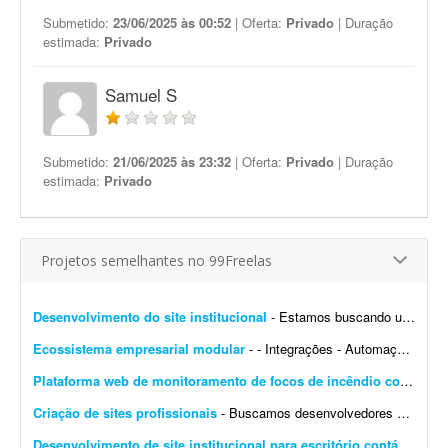
Submetido:
23/06/2025 às 00:52
| Oferta:
Privado
| Duração
estimada:
Privado
Samuel S
Submetido:
21/06/2025 às 23:32
| Oferta:
Privado
| Duração
estimada:
Privado
Projetos semelhantes no 99Freelas
Desenvolvimento do site institucional
- Estamos buscando um web designer/desenvolvedor para criar o novo site institucional da BonaFruta Sorvetes. Nossa principal referência de experiência, qualidade visual, navegaç&a...
Ecossistema empresarial modular
- - Integrações - Automações - Configuração de servidor - Criação de ferramentas Exemplo de trabalho: Configuração de VPS, scrap...
Plataforma web de monitoramento de focos de incêndio com mapa interativo
Criação de sites profissionais
- Buscamos desenvolvedores e web designers para parceria recorrente na criação de websites profissionais. Os projetos serão principalmente para pequenas e médias empresas...
Desenvolvimento de site institucional para escritório contábil
- Bus