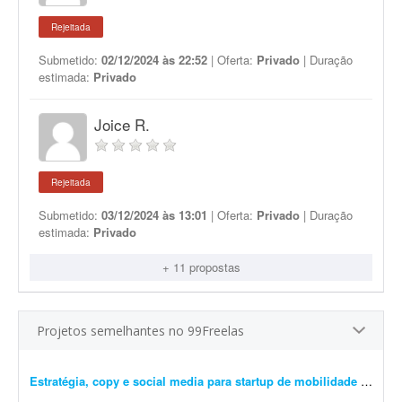
Rejeitada
Submetido:
02/12/2024 às 22:52
| Oferta:
Privado
| Duração
estimada:
Privado
Joice R.
Rejeitada
Submetido:
03/12/2024 às 13:01
| Oferta:
Privado
| Duração
estimada:
Privado
+ 11 propostas
Projetos semelhantes no 99Freelas
Estratégia, copy e social media para startup de mobilidade
- Busco um profissional freelancer ou microagência para um projeto inicial de conteúdo, posicionamento digital e gestão de redes sociais da YUZZA, uma startup de mobilidade em fas...