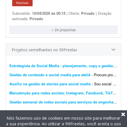
Rejeitada
Submetido:
15/04/2026 às 00:15
| Oferta:
Privado
| Duração
estimada:
Privado
+ 24 propostas
Projetos semelhantes no 99Freelas
Estrategista de Social Media - planejamento, copy e gestão de perfis
Gestão de conteúdo e social media para ateliê
- Procuro profissional para assumir o planejamento, criação, organização e programação do conteúdo do Instagram do Ateliê Questa Cerâmica,...
Auxílio na gestão de stories para social media
- Sou social media e procuro alguém que me auxilie na produção de stories profissionais, com execução simples e sem muita elaboração. - Criaç&...
Manutenção para redes sociais: Instagram, Facebook, TikTok e Marketplace
Gestão semanal de redes sociais para serviços de engenharia
- Pro
Nós fazemos uso de cookies em nosso site para melhorar
a sua experiência. Ao utilizar a 99Freelas, você aceita o uso
@2014-2026 99Freelas. Todos os direitos reservados.