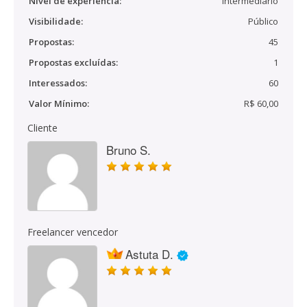
Nível de experiência:
Intermediário
Visibilidade:
Público
Propostas:
45
Propostas excluídas:
1
Interessados:
60
Valor Mínimo:
R$ 60,00
Cliente
Bruno S.
Freelancer vencedor
Astuta D.