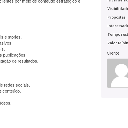
Nível de ex
clientes por meio de conteúdo estratégico e
Visibilidad
Propostas:
Interessado
Tempo rest
s e stories.
asivos.
Valor Míni
ls.
Cliente
 publicações.
tação de resultados.
e redes sociais.
e conteúdo.
ídeos.