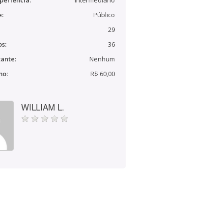
periência:
Intermediário
e:
Público
29
s:
36
ante:
Nenhum
mo:
R$ 60,00
WILLIAM L.