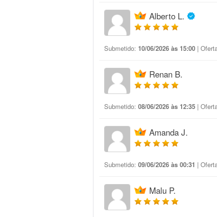
Alberto L.
Submetido:
10/06/2026 às 15:00
| Ofert
Renan B.
Submetido:
08/06/2026 às 12:35
| Ofert
Amanda J.
Submetido:
09/06/2026 às 00:31
| Ofert
Malu P.