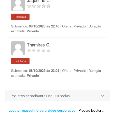
Jaqueline C.
Rejeitada
Submetido:
08/10/2025 às 22:40
| Oferta:
Privado
| Duração
estimada:
Privado
Thamires C.
Rejeitada
Submetido:
08/10/2025 às 23:21
| Oferta:
Privado
| Duração
estimada:
Privado
Projetos semelhantes no 99Freelas
Locutor masculino para vídeo corporativo
- Procuro locutor profissional com voz masculina, madura, segura e natural para a locução de um vídeo corporativo de aproximadamente 7 a 10 minutos. O roteiro será fornec...