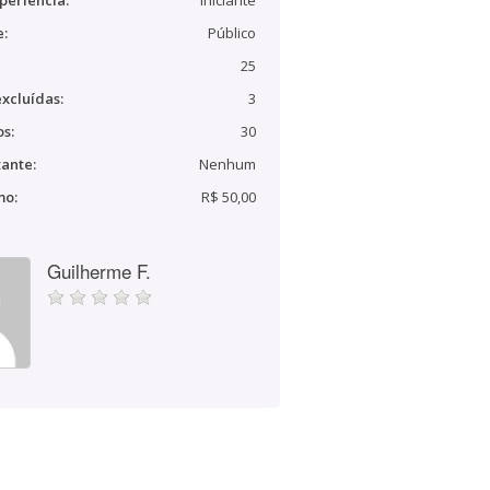
periência:
Iniciante
e:
Público
25
xcluídas:
3
s:
30
ante:
Nenhum
mo:
R$ 50,00
Guilherme F.