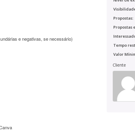
Nível de ex
Visibilidad
Propostas:
Propostas e
Interessado
cundárias e negativas, se necessário)
Tempo rest
Valor Míni
Cliente
 Canva