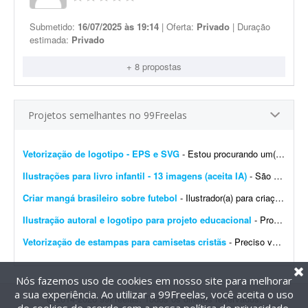
Submetido:
16/07/2025 às 19:14
| Oferta:
Privado
| Duração
estimada:
Privado
+ 8 propostas
Projetos semelhantes no 99Freelas
Vetorização de logotipo - EPS e SVG
- Estou procurando um(a) designer/profissional para realizar a vetorização de um logotipo, mantendo o design original com a máxima fidelidade e entregando o arquivo em alta quali...
Ilustrações para livro infantil - 13 imagens (aceita IA)
- São 12 imagens internas e a capa do livro (total 13 imagens). Quero uma ilustração infantil editorial em aquarela tradicional, com aparência de livro infantil ilustrado &...
Criar mangá brasileiro sobre futebol
- Ilustrador(a) para criação de mangá brasileiro de futebol - parceria de longo prazo Estou desenvolvendo um mangá brasileiro de futebol original, com foco em uma hist&oa...
Ilustração autoral e logotipo para projeto educacional
- Procuro um(a) profissional para desenvolver duas artes autorais para projetos educacionais. A primeira será uma ilustração para ser utilizada como fundo de página da mi...
Vetorização de estampas para camisetas cristãs
- Preciso vetorizar duas estampas para camisetas streetwear com temática cristã. Já tenho os mockups e as referências. Preciso receber os arquivos finais nos formatos AI, P...
Nós fazemos uso de cookies em nosso site para melhorar
a sua experiência. Ao utilizar a 99Freelas, você aceita o uso
@2014-2026 99Freelas. Todos os direitos reservados.