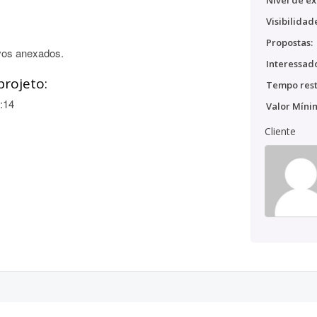
Nível de ex
Visibilidad
Propostas:
vos anexados.
Interessado
projeto:
Tempo rest
:14
Valor Míni
Cliente