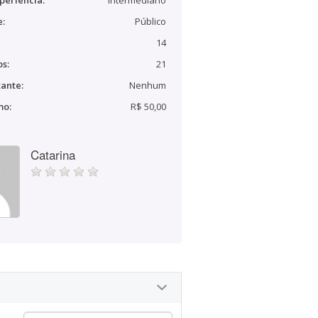
periência:
Intermediário
e:
Público
14
s:
21
ante:
Nenhum
mo:
R$ 50,00
Catarina