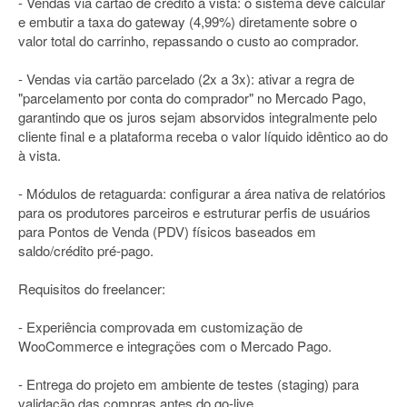
- Vendas via cartão de crédito à vista: o sistema deve calcular
e embutir a taxa do gateway (4,99%) diretamente sobre o
valor total do carrinho, repassando o custo ao comprador.
- Vendas via cartão parcelado (2x a 3x): ativar a regra de
"parcelamento por conta do comprador" no Mercado Pago,
garantindo que os juros sejam absorvidos integralmente pelo
cliente final e a plataforma receba o valor líquido idêntico ao do
à vista.
- Módulos de retaguarda: configurar a área nativa de relatórios
para os produtores parceiros e estruturar perfis de usuários
para Pontos de Venda (PDV) físicos baseados em
saldo/crédito pré-pago.
Requisitos do freelancer:
- Experiência comprovada em customização de
WooCommerce e integrações com o Mercado Pago.
- Entrega do projeto em ambiente de testes (staging) para
validação das compras antes do go-live.