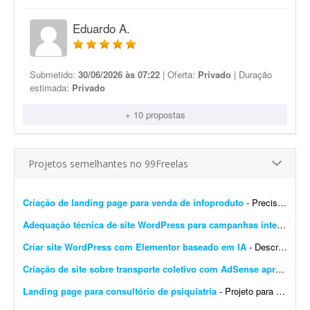
Eduardo A.
Submetido:
30/06/2026 às 07:22
| Oferta:
Privado
| Duração
estimada:
Privado
+ 10 propostas
Projetos semelhantes no 99Freelas
Criação de landing page para venda de infoproduto
- Preciso de profissional que crie uma landing page que gere conversão para infoproduto. A página deve ter conteúdo e layout focados em vendas, com elementos que incentivem a con...
Adequação técnica de site WordPress para campanhas internacionais
Criar site WordPress com Elementor baseado em IA
- Descrição do Projeto: Candidate-se se você tem experiência comprovada com essa demanda. Envie junto à proposta sites que fez com Elementor, incluindo wireframes/ar...
Criação de site sobre transporte coletivo com AdSense aprovado
- 
Landing page para consultório de psiquiatria
- Projeto para criação de landing page para consultório de psiquiatria. Escopo do projeto: Desenvolvimento completo da landing page. Design moderno, limpo e com foco em convers&...