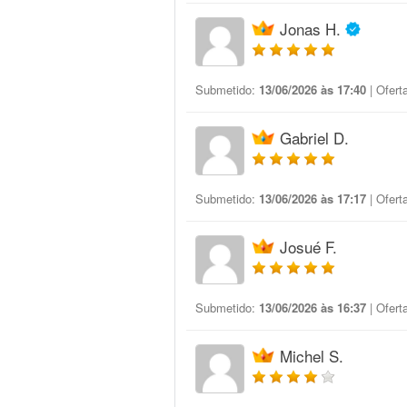
Jonas H.
Submetido:
13/06/2026 às 17:40
| Ofert
Gabriel D.
Submetido:
13/06/2026 às 17:17
| Ofert
Josué F.
Submetido:
13/06/2026 às 16:37
| Ofert
Michel S.