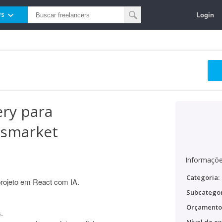
Login
rs
ery para
Ismarket
Informaçõe
Categoria:
projeto em React com IA.
Subcategor
Orçamento
.