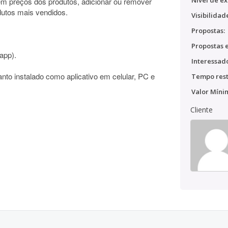
Nível de ex
em preços dos produtos, adicionar ou remover
odutos mais vendidos.
Visibilidad
Propostas:
Propostas e
app).
Interessado
nto instalado como aplicativo em celular, PC e
Tempo rest
Valor Míni
Cliente