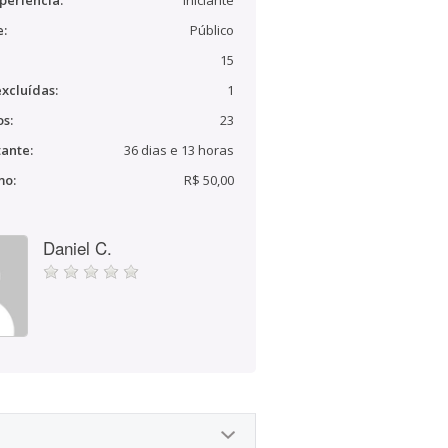
periência:
Iniciante
e:
Público
15
xcluídas:
1
s:
23
ante:
36 dias e 13 horas
mo:
R$ 50,00
Daniel C.