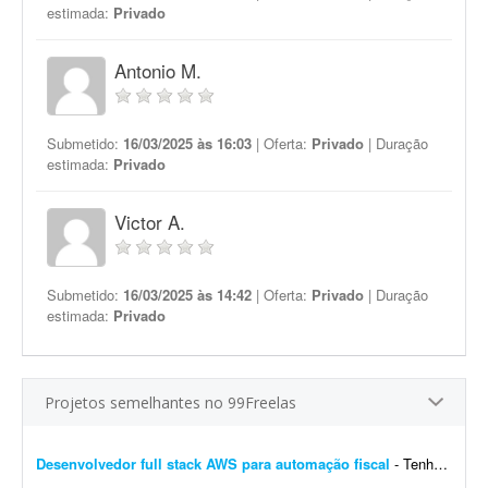
estimada:
Privado
Antonio M.
Submetido:
16/03/2025 às 16:03
| Oferta:
Privado
| Duração
estimada:
Privado
Victor A.
Submetido:
16/03/2025 às 14:42
| Oferta:
Privado
| Duração
estimada:
Privado
Projetos semelhantes no 99Freelas
Desenvolvedor full stack AWS para automação fiscal
- Tenho uma plataforma de automação fiscal rodando em AWS - ela pega os dados do sistema do cliente, calcula os impostos e emite a nota fiscal automaticamente. Preciso de alguém...