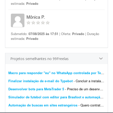
estimada:
Privado
Mônica P.
Submetido:
07/08/2025 às 17:51
| Oferta:
Privado
| Duração
estimada:
Privado
Projetos semelhantes no 99Freelas
Macro para responder "eu" no WhatsApp controlada por Telegram
Finalizar instalação de e-mail do Typebot
- Concluir a instalação de e-mail do Typebot. Configurar SMTP, validar o envio de mensagens e integrar a funcionalidade com a instância atual. Entregar documentação ...
Desenvolver bots para MetaTrader 5
- Preciso de um desenvolvedor para criar um bot para operar day trade na B3. O robô deve ser desenvolvido para MetaTrader 5. Por favor, apresente exemplos de bots já desenvolvidos, bem ...
Simulador de futebol com editor para Brasfoot e automação
- Desen
Automação de buscas em sites estrangeiros
- Quero contratar um serviço para realizar um projeto de automação para buscas automáticas em sites estrangeiros. Preferência por implementação em Pyth...