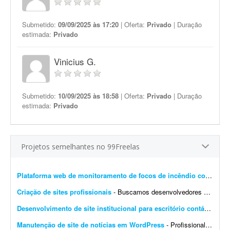
Submetido:
09/09/2025 às 17:20
| Oferta:
Privado
| Duração
estimada:
Privado
Vinicius G.
Submetido:
10/09/2025 às 18:58
| Oferta:
Privado
| Duração
estimada:
Privado
Projetos semelhantes no 99Freelas
Plataforma web de monitoramento de focos de incêndio com mapa interativo
Criação de sites profissionais
- Buscamos desenvolvedores e web designers para parceria recorrente na criação de websites profissionais. Os projetos serão principalmente para pequenas e médias empresas...
Desenvolvimento de site institucional para escritório contábil
- Bus
Manutenção de site de notícias em WordPress
- Profissional para realizar manutenção, configuração de automações, melhoria visual e atualização de site de notícias em WordPress. At...