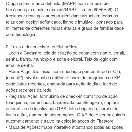
O app já tem marca definida (MAPP, com símbolo de
hexágono-pin e paleta roxo #534AB7 + verde #0F6E56). O
freelancer deve aplicar essa identidade visual em todas as
telas com design sofisticado, limpo e intuitivo - pensado para
militantes de diferentes faixas etárias e graus de familiaridade
com tecnologia.
2. Telas a desenvolver no FlutterFlow:
- Login e Cadastro: tela de criação de conta com nome, email,
senha, bairro, município e zona eleitoral. Tela de login com
email e senha.
- HomePage: tela inicial com saudação personalizada ("Olá,
[nome]!"), nível atual da militante, barra de progresso de XP,
conquistas recentes, chamada para ação do dia e feed de
ações recentes da rede.
- Registrar Ação: formulário de check-in com: tipo de ação
(banquinha, caminhada, bandeirada, panfletagem), captura
automática de localização GPS, foto obrigatória, horário de
início e fim, campo de observações. O XP deve ser calculado
automaticamente e salvo na coleção acoes do Firestore.
- Mapa de Ações: mapa interativo mostrando todas as ações