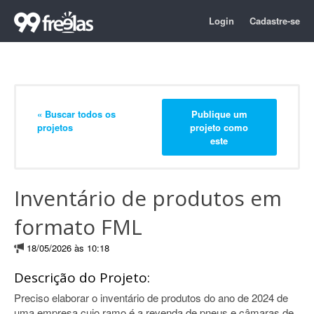
Login
Cadastre-se
« Buscar todos os
Publique um
projetos
projeto como
este
Inventário de produtos em
formato FML
18/05/2026 às 10:18
Descrição do Projeto:
Preciso elaborar o inventário de produtos do ano de 2024 de
uma empresa cujo ramo é a revenda de pneus e câmaras de