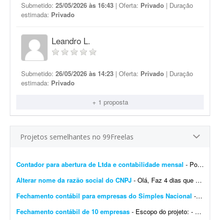
Submetido:
25/05/2026 às 16:43
| Oferta:
Privado
| Duração
estimada:
Privado
Leandro L.
Submetido:
26/05/2026 às 14:23
| Oferta:
Privado
| Duração
estimada:
Privado
+ 1 proposta
Projetos semelhantes no 99Freelas
Contador para abertura de Ltda e contabilidade mensal
- Português: Procuro um contador ou escritório de contabilidade para uma Ltda em constituição no Rio de Janeiro, com sócio estrangeiro não residente (belga)....
Alterar nome da razão social do CNPJ
- Olá, Faz 4 dias que abri um CNPJ novo no Simples Nacional. Precisei abrir uma conta no TikTok e o CPF aparece com meu nome de casada; por isso houve divergência no nome registrado na ...
Fechamento contábil para empresas do Simples Nacional
- - Fechamento contábil de 30 empresas do Simples Nacional, referente a 2025. - Entrega com contas conciliadas e demonstrativo de composição de contas. - Empresas prestadoras de ...
Fechamento contábil de 10 empresas
- Escopo do projeto: - Fechamento contábil de 10 empresas, período de janeiro a junho. - Entrega com contas conciliadas e composição de contas. - Empresas, majoritariament...