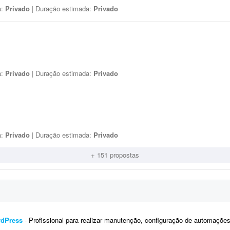
a:
Privado
| Duração estimada:
Privado
a:
Privado
| Duração estimada:
Privado
a:
Privado
| Duração estimada:
Privado
+ 151 propostas
rdPress
- Profissional para realizar manutenção, configuração de automações, melhoria visual e a