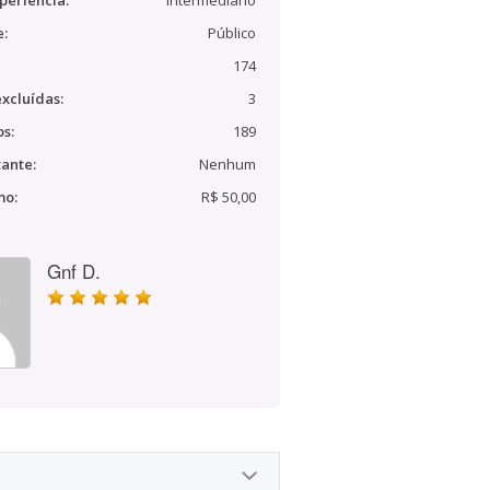
periência:
Intermediário
e:
Público
174
xcluídas:
3
s:
189
ante:
Nenhum
mo:
R$ 50,00
Gnf D.