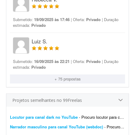
Submetido:
19/09/2025 às 17:46
| Oferta:
Privado
| Duração
estimada:
Privado
Luiz S.
Submetido:
16/09/2025 às 22:21
| Oferta:
Privado
| Duração
estimada:
Privado
+ 75 propostas
Projetos semelhantes no 99Freelas
Locutor para canal dark no YouTube
- Procuro locutor para canal YouTube (webdoc). Áudio de 8 a 13 minutos. Frequência: 1 áudio por semana. Trabalho contínuo para vídeos com tom dark e narrativa docume...
Narrador masculino para canal YouTube (webdoc)
- Procuro narrador para canal YouTube (webdoc). - Áudio de 8 a 13 minutos. - 1 áudio por semana. - Voz: masculina. Vamos trabalhar juntos?