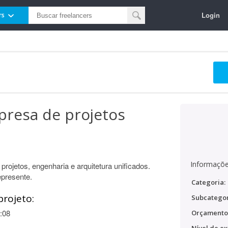
Login
rs
presa de projetos
Informaçõe
ojetos, engenharia e arquitetura unificados.
epresente.
Categoria:
projeto:
Subcategor
:08
Orçamento