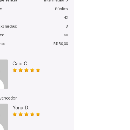
periência:
Intermediário
e:
Público
42
xcluídas:
3
s:
60
mo:
R$ 50,00
Caio C.
 vencedor
Yona D.