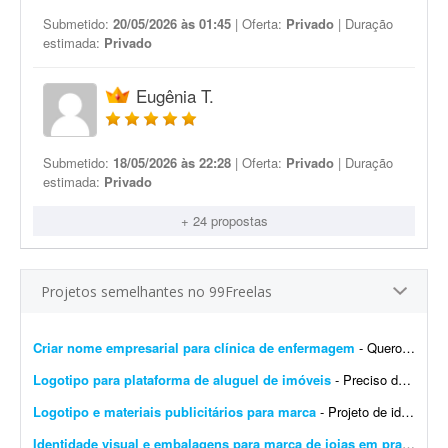
Submetido:
20/05/2026 às 01:45
| Oferta:
Privado
| Duração
estimada:
Privado
Eugênia T.
Submetido:
18/05/2026 às 22:28
| Oferta:
Privado
| Duração
estimada:
Privado
+ 24 propostas
Projetos semelhantes no 99Freelas
Criar nome empresarial para clínica de enfermagem
- Quero um nome de fácil memorização e pronúncia para uma clínica de enfermagem. Vou trabalhar com atendimentos domiciliares. Prefiro nomes em português, mas ...
Logotipo para plataforma de aluguel de imóveis
- Preciso de um designer para produzir os arquivos finais de um logotipo já 100% definido. Não é um trabalho de criação ou conceito - o logotipo, as cores, a tipogr...
Logotipo e materiais publicitários para marca
- Projeto de identidade visual - Teacher English Desenvolvimento de uma identidade visual moderna e profissional para a marca Teacher English, voltada ao ensino da língua inglesa. O projeto ...
Identidade visual e embalagens para marca de joias em prata
- Bus