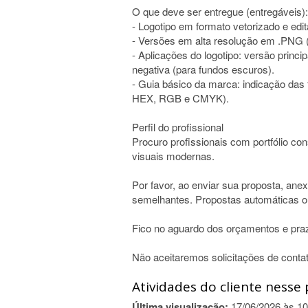
O que deve ser entregue (entregáveis):
- Logotipo em formato vetorizado e edit
- Versões em alta resolução em .PNG 
- Aplicações do logotipo: versão princi
negativa (para fundos escuros).
- Guia básico da marca: indicação das f
HEX, RGB e CMYK).
Perfil do profissional
Procuro profissionais com portfólio con
visuais modernas.
Por favor, ao enviar sua proposta, anex
semelhantes. Propostas automáticas ou
Fico no aguardo dos orçamentos e pra
Não aceitaremos solicitações de contat
Atividades do cliente nesse 
Última visualização:
17/06/2026 às 10