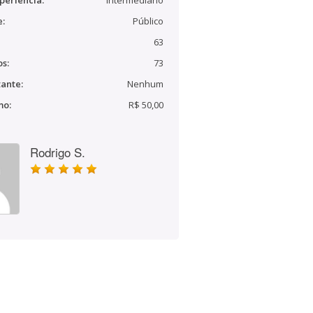
periência:
Intermediário
e:
Público
63
s:
73
ante:
Nenhum
mo:
R$ 50,00
Rodrigo S.