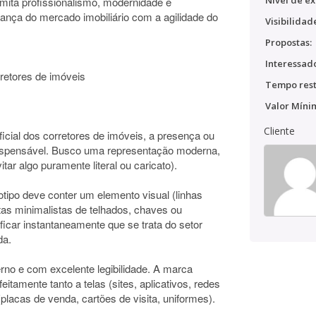
Nível de ex
smita profissionalismo, modernidade e
ança do mercado imobiliário com a agilidade do
Visibilidad
Propostas:
Interessado
retores de imóveis
Tempo rest
Valor Míni
Cliente
 oficial dos corretores de imóveis, a presença ou
indispensável. Busco uma representação moderna,
itar algo puramente literal ou caricato).
gotipo deve conter um elemento visual (linhas
tas minimalistas de telhados, chaves ou
ificar instantaneamente que se trata do setor
da.
derno e com excelente legibilidade. A marca
eitamente tanto a telas (sites, aplicativos, redes
placas de venda, cartões de visita, uniformes).