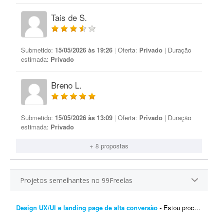
Tais de S.
Submetido:
15/05/2026 às 19:26
| Oferta:
Privado
| Duração
estimada:
Privado
Breno L.
Submetido:
15/05/2026 às 13:09
| Oferta:
Privado
| Duração
estimada:
Privado
+ 8 propostas
Projetos semelhantes no 99Freelas
Design UX/UI e landing page de alta conversão
- Estou procurando um profissional freelancer especializado em UX/UI e landing pages para desenvolver a experiência e a interface completas do meu site. O objetivo é criar uma presen&cc...