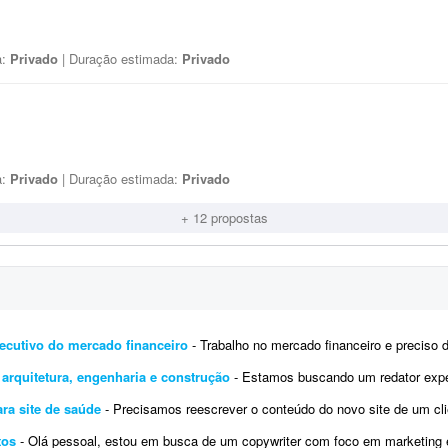
a:
Privado
| Duração estimada:
Privado
a:
Privado
| Duração estimada:
Privado
+ 12 propostas
executivo do mercado financeiro
- Trabalho no mercado financeiro e preciso de alguém para criar posts para LinkedIn com a minha 
 arquitetura, engenharia e construção
- Estamos buscando um redator experiente e talentoso para criar uma variedade de conteúdos 
ra site de saúde
- Precisamos reescrever o conteúdo do novo site de um cliente das áreas de tecnologia e saúde, tornando 
tos
- Olá pessoal, estou em busca de um copywriter com foco em marketing e infoprodutos. Trabalho a ser feito: - Analisar e cr