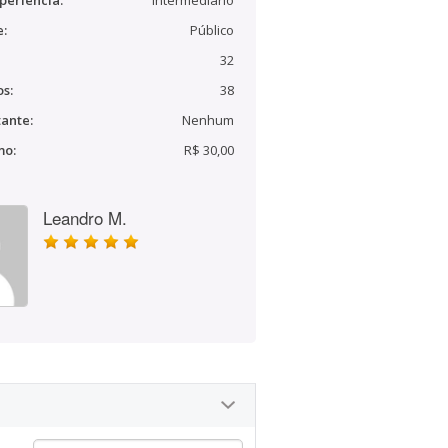
periência:
Intermediário
e:
Público
32
s:
38
ante:
Nenhum
mo:
R$ 30,00
Leandro M.