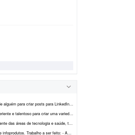
voz, sobre mercado financeiro, wealth management, liderança e carreira - não texto...
institucionais e comerciais, essenciais para apresentar nosso empreendimento e nossos serviços...
o posicionamento mais atrativo e alinhado ao público-alvo. Ao todo...
iar novas versões de copys para landing pages. - Analisar e c...