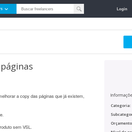
Login
rs
 páginas
Informaçõe
melhorar a copy das páginas que já existem,
Categoria:
e.
Subcategor
Orçamento
produto sem VSL.