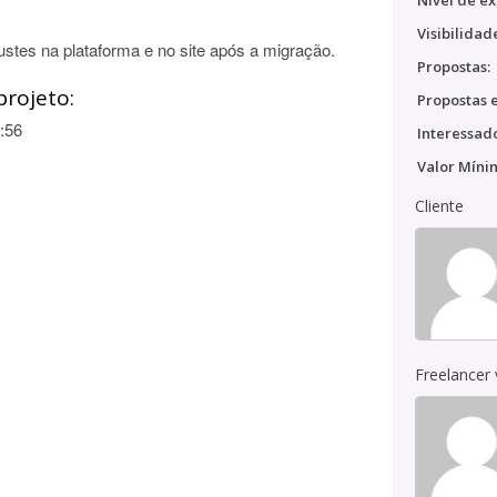
Nível de ex
Visibilidad
tes na plataforma e no site após a migração.
Propostas:
projeto:
Propostas e
:56
Interessado
Valor Míni
Cliente
Freelancer