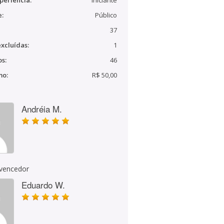
periência:
Iniciante
e:
Público
37
xcluídas:
1
s:
46
mo:
R$ 50,00
Andréia M.
 vencedor
Eduardo W.