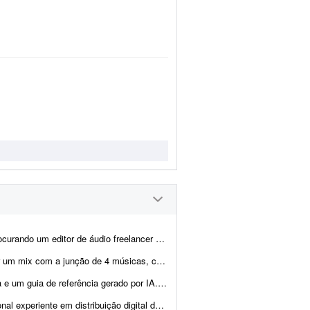
 para realizar a limpeza e o tratamento das minhas narraçõe...
uração total de aproximadamente 4 minutos. Preciso de alg...
onal para: - criar ou reconstruir humanamente a melodia; - gravar a voz; - produzir um ar...
e música para realizar o lançamento de um projeto musical nas pr...