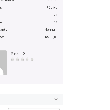
periência:
Iniciante
e:
Público
21
s:
21
ante:
Nenhum
mo:
R$ 50,00
Pina - 2.