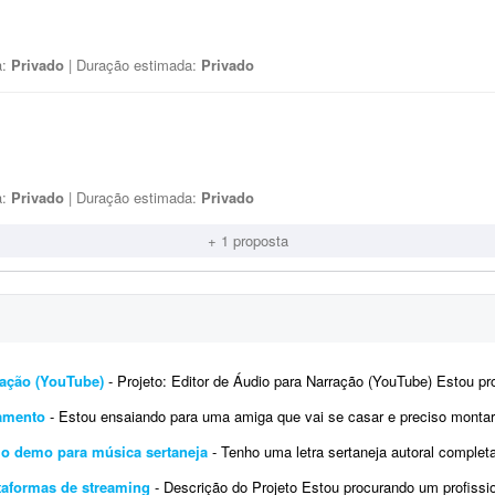
a:
Privado
| Duração estimada:
Privado
a:
Privado
| Duração estimada:
Privado
+ 1 proposta
ração (YouTube)
- Projeto: Editor de Áudio para Narração (YouTube) Estou procurando um editor de áudio freelancer
samento
- Estou ensaiando para uma amiga que vai se casar e preciso montar um mix com a junção de 4 músicas, com d
njo demo para música sertaneja
- Tenho uma letra sertaneja autoral completa e um guia de referência gerado por IA. Procuro um profissi
ataformas de streaming
- Descrição do Projeto Estou procurando um profissional experiente em distribuição digital d