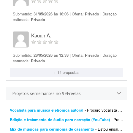
Submetido:
31/05/2026 às 16:06
| Oferta:
Privado
| Duração
estimada:
Privado
Kauan A.
Submetido:
28/05/2026 às 12:33
| Oferta:
Privado
| Duração
estimada:
Privado
+ 14 propostas
Projetos semelhantes no 99Freelas
Vocalista para música eletrônica autoral
- Procuro vocalista para música eletrônica autoral. Estou buscando uma pessoa para gravar os vocais de uma faixa autoral. Dou preferência por voz feminina, mas também esto...
Edição e tratamento de áudio para narração (YouTube)
- Projeto: Editor de Áudio para Narração (YouTube) Estou procurando um editor de áudio freelancer para realizar a limpeza e o tratamento das minhas narraçõe...
Mix de músicas para cerimônia de casamento
- Estou ensaiando para uma amiga que vai se casar e preciso montar um mix com a junção de 4 músicas, com duração total de aproximadamente 4 minutos. Preciso de alg...