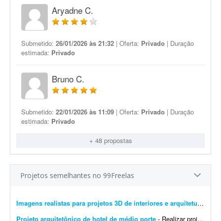
Aryadne C.
Submetido:
26/01/2026 às 21:32
| Oferta:
Privado
| Duração
estimada:
Privado
Bruno C.
Submetido:
22/01/2026 às 11:09
| Oferta:
Privado
| Duração
estimada:
Privado
+ 48 propostas
Projetos semelhantes no 99Freelas
Imagens realistas para projetos 3D de interiores e arquitetura
- Busc
Projeto arquitetônico de hotel de médio porte
- Realizar projeto arquitetônico para hotel de médio porte e entregar os desenhos técnicos realizados em softwares de modelagem CAD/BIM. Você deverá entregar: * Rel...