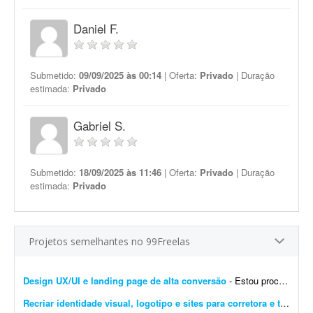
Daniel F.
Submetido:
09/09/2025 às 00:14
| Oferta:
Privado
| Duração
estimada:
Privado
Gabriel S.
Submetido:
18/09/2025 às 11:46
| Oferta:
Privado
| Duração
estimada:
Privado
Projetos semelhantes no 99Freelas
Design UX/UI e landing page de alta conversão
- Estou procurando um profissional freelancer especializado em UX/UI e landing pages para desenvolver a experiência e a interface completas do meu site. O objetivo é criar uma presen&cc...
Recriar identidade visual, logotipo e sites para corretora e transportadora