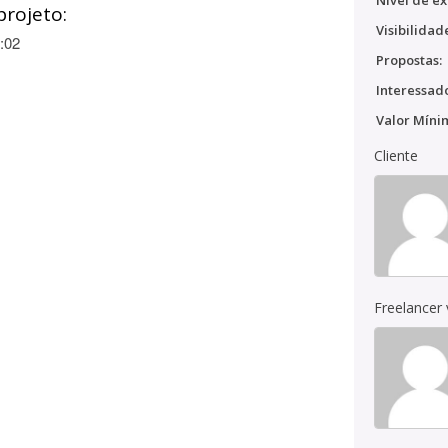
Nível de ex
projeto:
Visibilidad
:02
Propostas:
Interessado
Valor Míni
Cliente
Freelancer