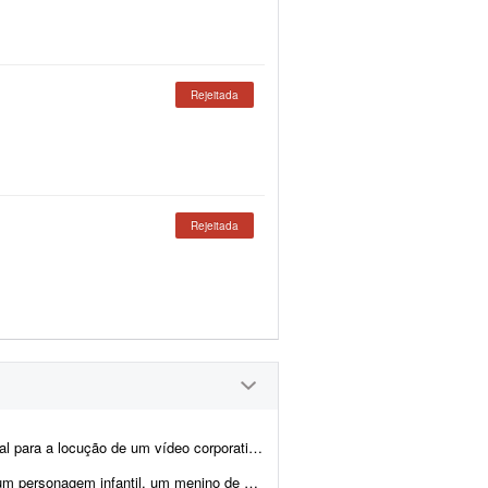
Rejeitada
Rejeitada
 de aproximadamente 7 a 10 minutos. O roteiro será fornec...
te 8 anos de idade. Seriam 14 roteiros (os roteiros estão no arquivo ...