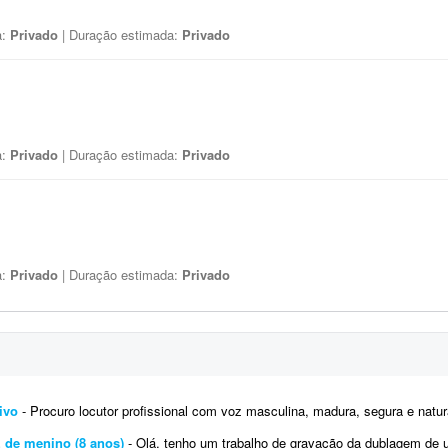
a:
Privado
| Duração estimada:
Privado
a:
Privado
| Duração estimada:
Privado
a:
Privado
| Duração estimada:
Privado
ivo
- Procuro locutor profissional com voz masculina, madura, segura e natural para a locução de um vídeo corporativo
 de menino (8 anos)
- Olá, tenho um trabalho de gravação da dublagem de um personagem infantil, um menino de aproximadamen