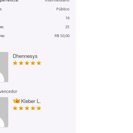
periência:
Intermediário
e:
Público
16
s:
25
mo:
R$ 50,00
Dhennesys
 vencedor
Kleber L.