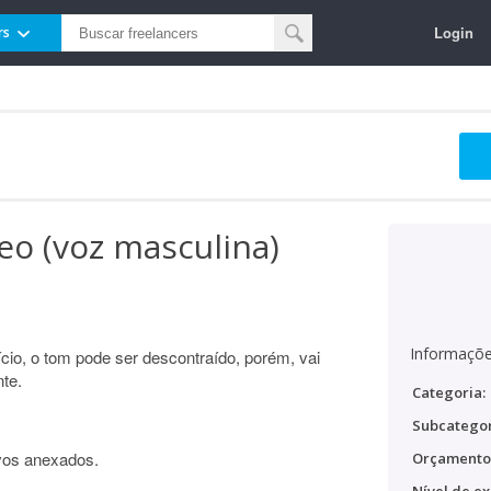
Login
rs
eo (voz masculina)
Informaçõe
io, o tom pode ser descontraído, porém, vai
te.
Categoria:
Subcategor
vos anexados.
Orçamento