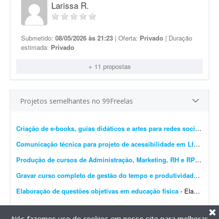
Larissa R.
Submetido:
08/05/2026 às 21:23
| Oferta:
Privado
| Duração
estimada:
Privado
+ 11 propostas
Projetos semelhantes no 99Freelas
Criação de e-books, guias didáticos e artes para redes sociais
- Cr
Comunicação técnica para projeto de acessibilidade em LIBRAS
- 
Produção de cursos de Administração, Marketing, RH e RP
- Procur
Gravar curso completo de gestão do tempo e produtividade
- Procu
Elaboração de questões objetivas em educação física
- Elaboração de questões com 5 alternativas de resposta e apenas uma correta. As questões devem ser elaboradas de acordo com o programa/bibliografia. O(a) elaborador(a) d...
Nós fazemos uso de cookies em nosso site para melhorar