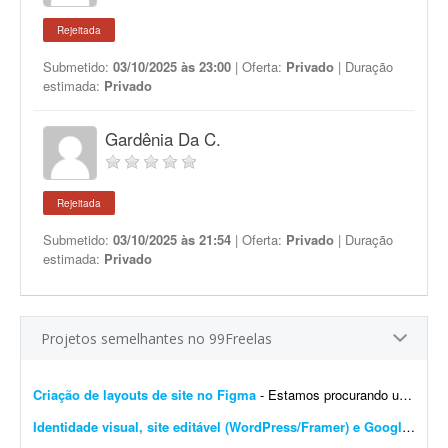
Rejeitada
Submetido:
03/10/2025 às 23:00
| Oferta:
Privado
| Duração
estimada:
Privado
Gardênia Da C.
Rejeitada
Submetido:
03/10/2025 às 21:54
| Oferta:
Privado
| Duração
estimada:
Privado
Projetos semelhantes no 99Freelas
Criação de layouts de site no Figma
- Estamos procurando um designer com experiência em UI/UX para desenvolver os layouts de um site no Figma. O projeto contempla a criação do layout da página inicial e de p...
Identidade visual, site editável (WordPress/Framer) e Google Workspace