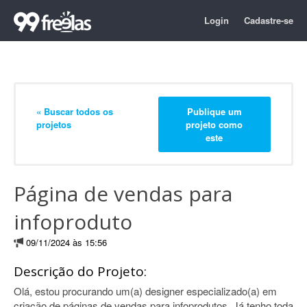
Login
Cadastre-se
« Buscar todos os
Publique um
projetos
projeto como
este
Página de vendas para
infoproduto
09/11/2024 às 15:56
Descrição do Projeto:
Olá, estou procurando um(a) designer especializado(a) em
criação de páginas de vendas para infoprodutos. Já tenho toda