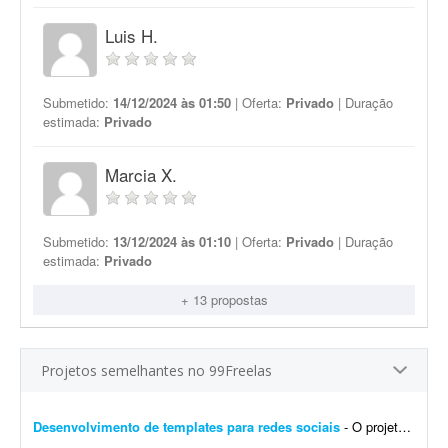
Luis H.
Submetido:
14/12/2024 às 01:50
| Oferta:
Privado
| Duração
estimada:
Privado
Marcia X.
Submetido:
13/12/2024 às 01:10
| Oferta:
Privado
| Duração
estimada:
Privado
+ 13 propostas
Projetos semelhantes no 99Freelas
Desenvolvimento de templates para redes sociais
- O projeto consiste em: Dar continuidade a uma identidade visual já existente (logotipo, paleta e tipografia já estão prontos). Já possuem brand kit pronto e a demo da p...