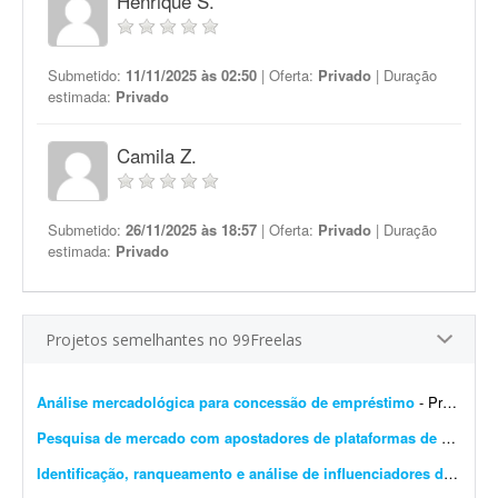
Henrique S.
Submetido:
11/11/2025 às 02:50
| Oferta:
Privado
| Duração
estimada:
Privado
Camila Z.
Submetido:
26/11/2025 às 18:57
| Oferta:
Privado
| Duração
estimada:
Privado
Projetos semelhantes no 99Freelas
Análise mercadológica para concessão de empréstimo
- Preciso de uma análise mercadológica para fins de concessão de empréstimo. O trabalho é URGENTE. Requisito: profissional cadastrado no Corecon.
Pesquisa de mercado com apostadores de plataformas de cassino
Identificação, ranqueamento e análise de influenciadores de cosplay