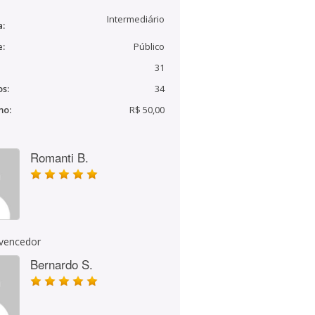
Intermediário
a:
e:
Público
31
s:
34
mo:
R$ 50,00
Romanti B.
 vencedor
Bernardo S.