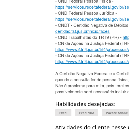
- CND Federal Pessoa Física -
https://servicos.receitafederal.gov.br/
- CND Federal Pessoa Jurídica -
https://servicos.receitafederal.gov.br/
- CNDT - Certidão Negativa de Débitos 
certidao.tst.jus.br/inicio.faces
- CND Trabalhistas do TRT9 (PR) -
htt
- CN de Ações na Justiça Federal (TRF4
https://www2.trf4.jus.br/trf4/processos/
- CN de Ações na Justiça Federal (TRF4
https://www2.trf4.jus.br/trf4/processos/
A Certidão Negativa Federal e a Certid
quando a consulta for de pessoa físic
Não é problema para mim, pois terei e
possivelmente será necessário incluir
Habilidades desejadas:
Excel
Excel VBA
Pacote Adobe
Atividades do cliente nesse 