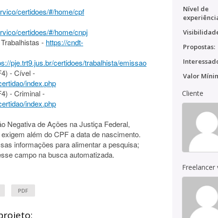
Nível de
servico/certidoes/#/home/cpf
experiênci
servico/certidoes/#/home/cnpj
Visibilidad
Trabalhistas -
https://cndt-
Propostas:
Interessado
ps://pje.trt9.jus.br/certidoes/trabalhista/emissao
) - Cível -
Valor Míni
certidao/index.php
) - Criminal -
Cliente
certidao/index.php
ão Negativa de Ações na Justiça Federal,
a, exigem além do CPF a data de nascimento.
ssas informações para alimentar a pesquisa;
 esse campo na busca automatizada.
Freelancer
PDF
projeto: