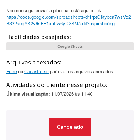
Não consegui enviar a planilha; está aqui o link:
https://docs.google.com/spreadsheets/d/1rptQIkybea7wsVx2
B332segYK2v6sFP1xutrw6yD2SM/edit?usp=sharing
Habilidades desejadas:
Google Sheets
Arquivos anexados:
ou
para ver os arquivos anexados.
Entre
Cadastre-se
Atividades do cliente nesse projeto:
Última visualização:
11/07/2026 às 11:40
Cancelado