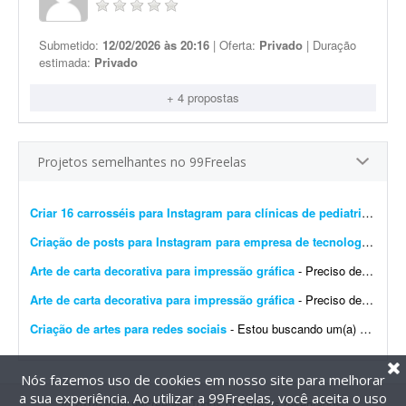
Submetido:
12/02/2026 às 20:16
| Oferta:
Privado
| Duração
estimada:
Privado
+ 4 propostas
Projetos semelhantes no 99Freelas
Criar 16 carrosséis para Instagram para clínicas de pediatria
- Preci
Criação de posts para Instagram para empresa de tecnologia
- Esto
Arte de carta decorativa para impressão gráfica
- Preciso de um design para imprimir uma carta decorativa na gráfica. A arte deve ser editável em PDF, conforme exigido pela gráfica. Quero unir dois elementos: o lobo ficar&aac...
Arte de carta decorativa para impressão gráfica
- Preciso de um design para imprimir uma carta decorativa na gráfica. A arte deve ser editável em PDF, conforme exigido pela gráfica. Quero unir dois elementos: o lobo no cart&a...
Criação de artes para redes sociais
- Estou buscando um(a) designer para uma parceria de longo prazo na criação de artes para redes sociais. A demanda inicial será de: * 8 artes para o feed por mês; * Stori...
Nós fazemos uso de cookies em nosso site para melhorar
a sua experiência. Ao utilizar a 99Freelas, você aceita o uso
@2014-2026 99Freelas. Todos os direitos reservados.