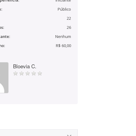
periência:
Iniciante
e:
Público
22
s:
26
ante:
Nenhum
mo:
R$ 60,00
Bloevia C.