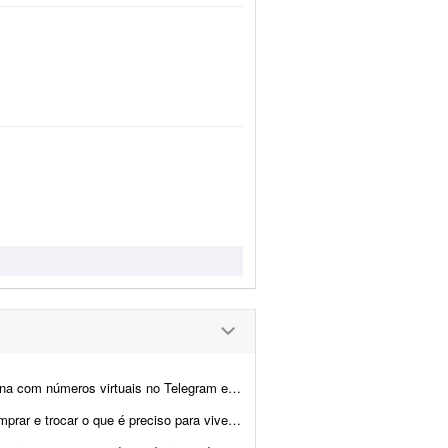
também possui uma interface web. Procuro alguém que faça a divulgação do bot ...
: sem explorar os outros, sem buscar vantagem indevida e sem...