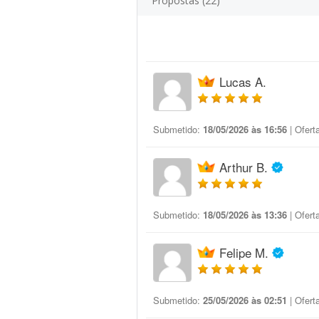
Propostas (22)
Lucas A.
Submetido:
18/05/2026 às 16:56
| Ofert
Arthur B.
Submetido:
18/05/2026 às 13:36
| Ofert
Felipe M.
Submetido:
25/05/2026 às 02:51
| Ofert