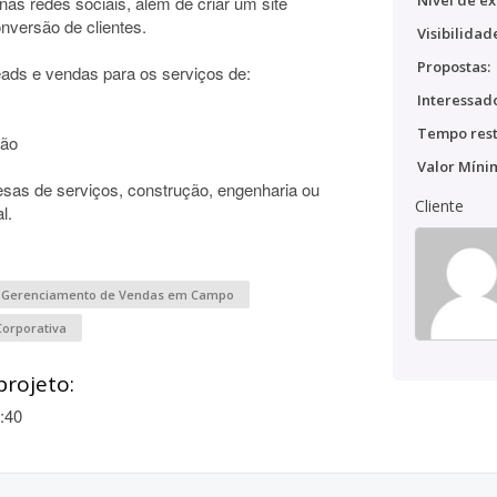
Nível de ex
as redes sociais, além de criar um site
onversão de clientes.
Visibilidad
Propostas:
ads e vendas para os serviços de:
Interessado
Tempo rest
ção
Valor Míni
sas de serviços, construção, engenharia ou
Cliente
l.
Gerenciamento de Vendas em Campo
Corporativa
projeto:
:40