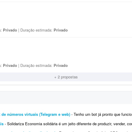
a:
Privado
| Duração estimada:
Privado
a:
Privado
| Duração estimada:
Privado
+ 2 propostas
 de números virtuais (Telegram e web)
- Tenho um bot já pronto que funciona com números virtuais no Telegram e 
ais
- Solidariza Economia solidária é um jeito diferente de produzir, vender, comprar e trocar o que é preciso para viver