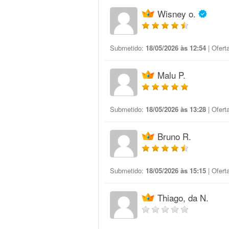
Wisney o.
Submetido:
18/05/2026 às 12:54
| Ofert
Malu P.
Submetido:
18/05/2026 às 13:28
| Ofert
Bruno R.
Submetido:
18/05/2026 às 15:15
| Ofert
Thiago, da N.