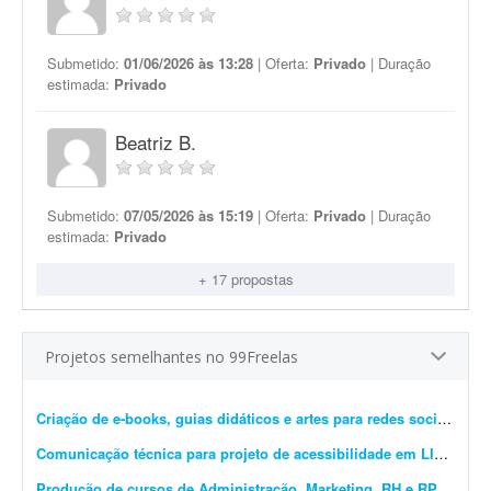
Submetido:
01/06/2026 às 13:28
| Oferta:
Privado
| Duração
estimada:
Privado
Beatriz B.
Submetido:
07/05/2026 às 15:19
| Oferta:
Privado
| Duração
estimada:
Privado
+ 17 propostas
Projetos semelhantes no 99Freelas
Criação de e-books, guias didáticos e artes para redes sociais
- Cr
Comunicação técnica para projeto de acessibilidade em LIBRAS
- 
Produção de cursos de Administração, Marketing, RH e RP
- Procur