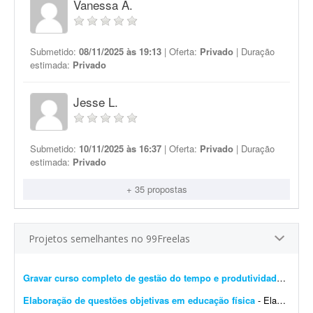
Vanessa A.
Submetido:
08/11/2025 às 19:13
| Oferta:
Privado
| Duração
estimada:
Privado
Jesse L.
Submetido:
10/11/2025 às 16:37
| Oferta:
Privado
| Duração
estimada:
Privado
+ 35 propostas
Projetos semelhantes no 99Freelas
Gravar curso completo de gestão do tempo e produtividade
- Procu
Elaboração de questões objetivas em educação física
- Elaboração de questões com 5 alternativas de resposta e apenas uma correta. As questões devem ser elaboradas de acordo com o programa/bibliografia. O(a) elaborador(a) d...