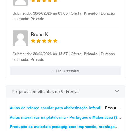
Submetido:
30/04/2026 às 09:05
| Oferta:
Privado
| Duração
estimada:
Privado
Bruna K.
Submetido:
30/04/2026 às 15:57
| Oferta:
Privado
| Duração
estimada:
Privado
+ 115 propostas
Projetos semelhantes no 99Freelas
Aulas de reforço escolar para alfabetização infantil
- Procuro um(a) professor(a) para ministrar aulas de reforço na alfabetização de uma criança. O objetivo é desenvolver a leitura, a escrita e a compreensão d...
Aulas interativas na plataforma - Português e Matemática (3º ao 9º ano)
Produção de materiais pedagógicos: impressão, montagem e gravação