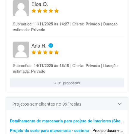
Eloa O.
Submetido:
11/11/2025 às 14:27
| Oferta:
Privado
| Duração
estimada:
Privado
Ana R.
Submetido:
14/11/2025 às 18:10
| Oferta:
Privado
| Duração
estimada:
Privado
+ 31 propostas
Projetos semelhantes no 99Freelas
Detalhamento de marcenaria para projeto de interiores (SketchUp)
Projeto de corte para marcenaria - cozinha
- Preciso desenvolver o projeto de móveis da minha casa. Espero que o profissional proponha soluções baseadas nas medidas do ambiente e gere um projeto de corte compatível...