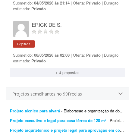
Submetido:
04/05/2026 às 21:14
| Oferta:
Privado
| Duração
estimada:
Privado
ERICK DE S.
Rejeitada
Submetido:
08/05/2026 às 02:08
| Oferta:
Privado
| Duração
estimada:
Privado
+ 4 propostas
Projetos semelhantes no 99Freelas
Projeto técnico para alvará
- Elaboração e organização da documentação para alvará de construção, regularização do imóvel, emissão de ha...
Projeto executivo e legal para casa térrea de 120 m²
- Projeto executivo e legal para casa térrea de 120 m². Escopo: - Plantas, cortes e elevações em escala 1:50 (arquivos DWG e PDF) - Modelo 3D atualizado (já existe ...
Projeto arquitetônico e projeto legal para aprovação em condomínio