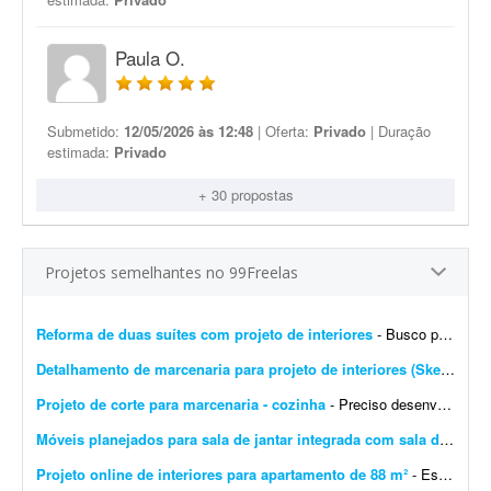
Paula O.
Submetido:
12/05/2026 às 12:48
| Oferta:
Privado
| Duração
estimada:
Privado
+ 30 propostas
Projetos semelhantes no 99Freelas
Reforma de duas suítes com projeto de interiores
- Busco profissional de arquitetura ou design de interiores para elaborar o projeto executivo completo da reforma de duas suítes e do ambiente integrado de estar e jantar, com dimensões...
Detalhamento de marcenaria para projeto de interiores (SketchUp)
Projeto de corte para marcenaria - cozinha
- Preciso desenvolver o projeto de móveis da minha casa. Espero que o profissional proponha soluções baseadas nas medidas do ambiente e gere um projeto de corte compatível...
Móveis planejados para sala de jantar integrada com sala de TV
- Q
Projeto online de interiores para apartamento de 88 m²
- Estou em busca de um(a) designer de interiores ou arquiteto(a) para me auxiliar em um projeto online de atualização do meu apartamento. O imóvel tem 88 m² e já est...