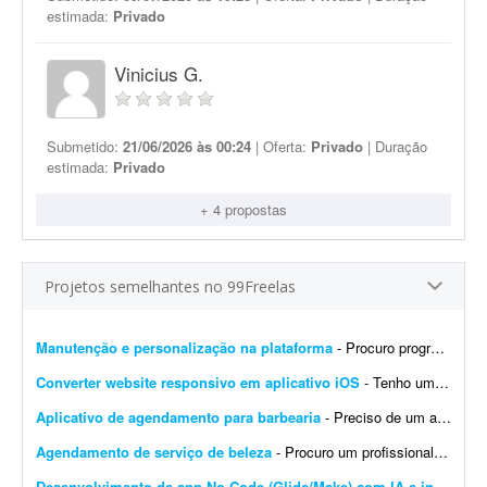
estimada:
Privado
Vinicius G.
Submetido:
21/06/2026 às 00:24
| Oferta:
Privado
| Duração
estimada:
Privado
+ 4 propostas
Projetos semelhantes no 99Freelas
Manutenção e personalização na plataforma
- Procuro programador com experiência comprovada na plataforma GPSWOX. O trabalho consiste em realizar manutenção, correções, personalizações e atualiz...
Converter website responsivo em aplicativo iOS
- Tenho um website responsivo e preciso transformá-lo em um aplicativo para iPhone, para poder publicá-lo na App Store.
Aplicativo de agendamento para barbearia
- Preciso de um aplicativo para gerenciar e agendar horários na minha barbearia. Já tenho um site, mas desejo um aplicativo específico para agendamentos.
Agendamento de serviço de beleza
- Procuro um profissional que desenvolva um app para agendamento online que permite pagamento direto pelo app. Mais detalhes após a assinatura da NDA.
Desenvolvimento de app No-Code (Glide/Make) com IA e integração bancária