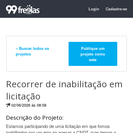
Login
Cadastre-se
« Buscar todos os
Publique um
projetos
projeto como
este
Recorrer de inabilitação em
licitação
02/06/2026 às 08:58
Descrição do Projeto:
Estamos participando de uma licitação em que fomos
inabilitados por um erro ao anexar a CNDT, mas temos o